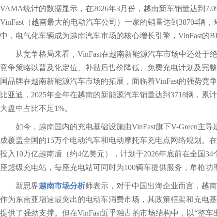
VAMA‌统计的数据显示，在2026年3月份，越南新车销量达到7
VinFast（越南最大的电动汽车公司）一家的销量达到38704辆，
中，电气化车辆成为越南汽车市场的核心增长引擎，VinFast的B
从竞争格局来看，VinFast在越南新能源汽车市场中还处于
竞争策略以普及化定位、补贴后售价降低、免费充电计划及完整
国品牌在越南新能源汽车市场的拓展，面临着VinFast的强势
比亚迪，2025年全年在越南的新能源汽车销量达到3718辆，累计
大盘中占比不足1%。
如今，越南国内的充电基础设施由VinFast旗下V-Green主导建
成覆盖全国的15万个电动汽车和电动摩托车充电点网络规划。在2026
投入10万亿越南盾（约4亿美元），计划于2026年底前在全国3
座超级充电站，每座充电站可同时为100辆车提供服务，单枪功率
新思界
越南市场分析
师表示，对于中国出海企业而言，越南
作为东南亚增速最突出的电动车消费市场，其政策框架和充电基
提供了强劲支撑。但在VinFast近乎独占的市场结构中，以“整