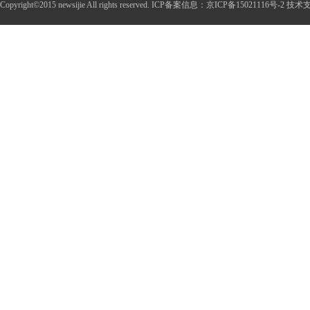
Copyright©2015 newsijie All rights reserved. ICP备案信息：京ICP备15021116号-2 