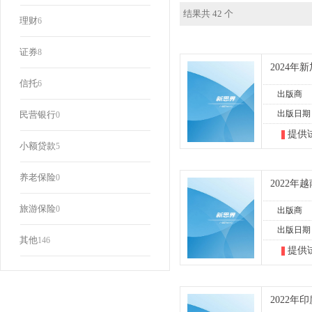
结果共 42 个
理财
6
证券
8
2024
信托
6
出版商
出版日期
民营银行
0
提供
小额贷款
5
养老保险
0
2022
旅游保险
0
出版商
出版日期
其他
146
提供
2022