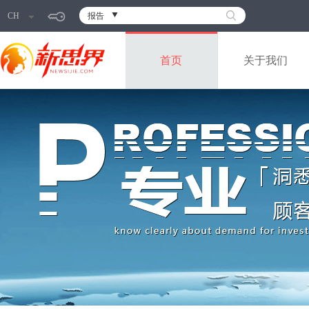
CH
报告
首页
关于我们