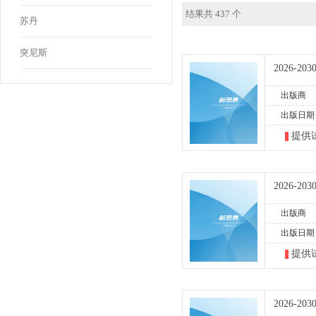
结果共 437 个
苏丹
突尼斯
2026-
出版商
出版日期
提供
2026-
出版商
出版日期
提供
2026-