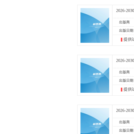
2026-
出版商
出版日期
提供
2026-
出版商
出版日期
提供
2026-
出版商
出版日期