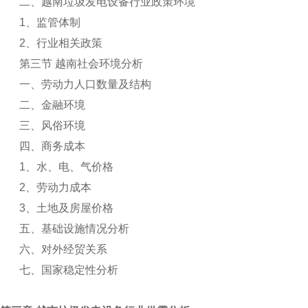
二、越南垃圾发电设备行业政策环境
1
、监管体制
2
、行业相关政策
第三节 越南社会环境分析
一、劳动力人口数量及结构
二、金融环境
三、风俗环境
四、商务成本
1
、水、电、气价格
2
、劳动力成本
3
、土地及房屋价格
五、基础设施情况分析
六、对外经贸关系
七、国家稳定性分析