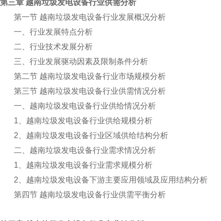
第三章 越南垃圾发电设备行业供需分析
第一节 越南垃圾发电设备行业发展概况分析
一、行业发展特点分析
二、行业技术发展分析
三、行业发展驱动因素及限制条件分析
第二节 越南垃圾发电设备行业市场规模分析
第三节 越南垃圾发电设备行业供需情况分析
一、越南垃圾发电设备行业供给情况分析
1
、越南垃圾发电设备行业供给规模分析
2
、越南垃圾发电设备行业区域供给结构分析
二、越南垃圾发电设备行业需求情况分析
1
、越南垃圾发电设备行业需求规模分析
2
、越南垃圾发电设备下游主要应用领域及应用结构分析
第四节 越南垃圾发电设备行业供需平衡分析