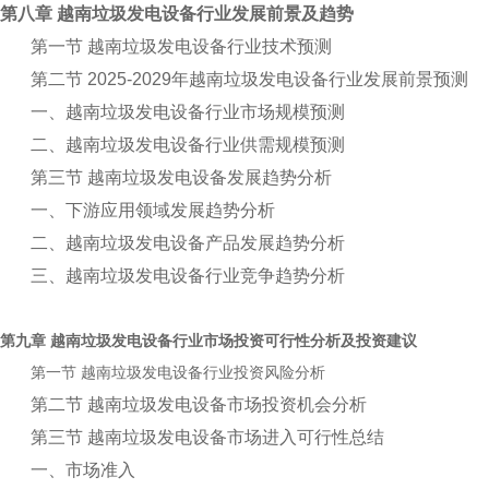
第八章 越南垃圾发电设备行业发展前景及趋势
第一节 越南垃圾发电设备行业技术预测
第二节 2025-2029年越南垃圾发电设备行业发展前景预测
一、越南垃圾发电设备行业市场规模预测
二、越南垃圾发电设备行业供需规模预测
第三节 越南垃圾发电设备发展趋势分析
一、下游应用领域发展趋势分析
二、越南垃圾发电设备产品发展趋势分析
三、越南垃圾发电设备行业竞争趋势分析
第九章
行业市场投资可行性分析及投资建议
越南垃圾发电设备
第一节
行业投资风险分析
越南垃圾发电设备
第二节 越南垃圾发电设备市场投资机会分析
第三节 越南垃圾发电设备市场进入可行性总结
一、市场准入