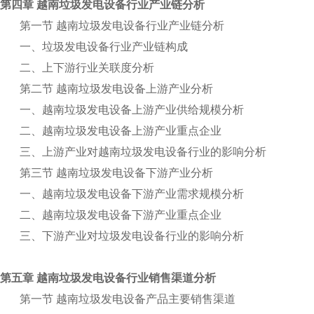
第四章 越南垃圾发电设备行业产业链分析
第一节 越南垃圾发电设备行业产业链分析
一、垃圾发电设备行业产业链构成
二、上下游行业关联度分析
第二节 越南垃圾发电设备上游产业分析
一、越南垃圾发电设备上游产业供给规模分析
二、越南垃圾发电设备上游产业重点企业
三、上游产业对越南垃圾发电设备行业的影响分析
第三节 越南垃圾发电设备下游产业分析
一、越南垃圾发电设备下游产业需求规模分析
二、越南垃圾发电设备下游产业重点企业
三、下游产业对垃圾发电设备行业的影响分析
第五章 越南垃圾发电设备行业销售渠道分析
第一节 越南垃圾发电设备产品主要销售渠道