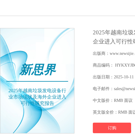
2025年越南垃
企业进入可行性
出版商：www.newsijie.
新思界
商品编码： HYKXYJBGW
出版日期：2025-10-11
电子邮件：sales@newsij
2025年越南垃圾发电设备行
业市场现状及海外企业进入
中文版价：RMB 面议
可行性研究报告
英文版全价：RMB 面
订购