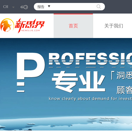
CH
报告
首页
关于我们