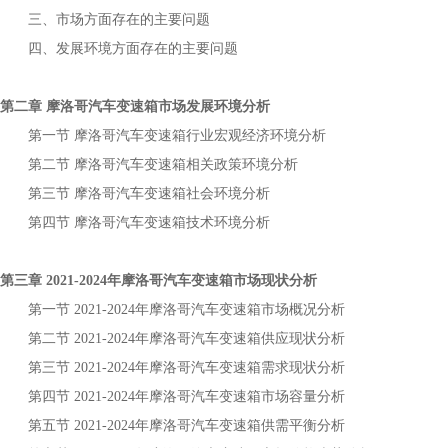
三、市场方面存在的主要问题
四、发展环境方面存在的主要问题
第二章
市场发展环境分析
摩洛哥汽车变速箱
第一节
行业宏观经济环境分析
摩洛哥汽车变速箱
第二节
相关政策环境分析
摩洛哥汽车变速箱
第三节
社会环境分析
摩洛哥汽车变速箱
第四节
技术环境分析
摩洛哥汽车变速箱
第三章
年
市场现状分析
2021-2024
摩洛哥汽车变速箱
第一节
年
市场概况分析
2021-2024
摩洛哥汽车变速箱
第二节
年
供应现状分析
2021-2024
摩洛哥汽车变速箱
第三节
年
需求现状分析
2021-2024
摩洛哥汽车变速箱
第四节
年
市场容量分析
2021-2024
摩洛哥汽车变速箱
第五节
年
供需平衡分析
2021-2024
摩洛哥汽车变速箱