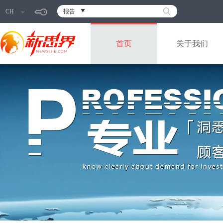
CH
报告
首页
关于我们