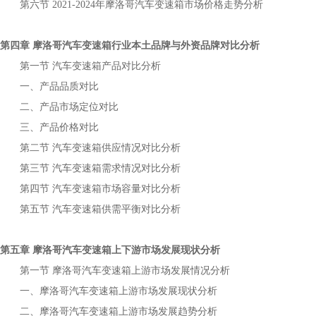
第六节
年
市场价格走势分析
2021-2024
摩洛哥汽车变速箱
第四章
行业本土品牌与外资品牌对比分析
摩洛哥汽车变速箱
第一节
产品对比分析
汽车变速箱
一、产品品质对比
二、产品市场定位对比
三、产品价格对比
第二节
供应情况对比分析
汽车变速箱
第三节
需求情况对比分析
汽车变速箱
第四节
市场容量对比分析
汽车变速箱
第五节
供需平衡对比分析
汽车变速箱
第五章
上下游市场发展现状分析
摩洛哥汽车变速箱
第一节
上游市场发展情况分析
摩洛哥汽车变速箱
一、
上游市场发展现状分析
摩洛哥汽车变速箱
二、
上游市场发展趋势分析
摩洛哥汽车变速箱