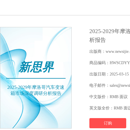
2025-202
析报告
出版商：www.newsijie.
新思界
商品编码：HWSCDYYFY1
出版日期：2025-03-15
电子邮件：sales@newsij
2025-2029年摩洛哥汽车变速
箱市场深度调研分析报告
中文版价：RMB 面议
英文版全价：RMB 面
订购