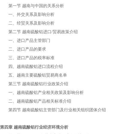
第一节
与中国的关系分析
越南
一、外交关系及影响分析
二、经贸关系及影响分析
第二节
进口
贸易政策介绍
越南硫酸铝
/
一、进口产品主管部门
二、进口产品的要求
三、进口产品的税率标准
四、
进口流程介绍
越南硫酸铝
五、
主要
贸易商名单
越南
硫酸铝
第三节
行业政策介绍
越南硫酸铝
一、
产业相关政策及影响分析
越南硫酸铝
二、
产品相关标准介绍
越南硫酸铝
第四节
主管部门及行业相关组织团体介绍
越南硫酸铝
第四章
行业经济环境分析
越南硫酸铝