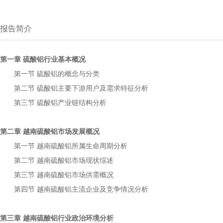
报告简介
第一章
行业基本概况
硫酸铝
第一节
的概念与分类
硫酸铝
第二节
主要下游用户及需求特征分析
硫酸铝
第三节
产业链结构分析
硫酸铝
第二章
市场发展概况
越南硫酸铝
第一节
所属生命周期分析
越南硫酸铝
第二节
市场现状综述
越南硫酸铝
第三节
市场供需概况
越南硫酸铝
第四节
主流企业及竞争情况分析
越南硫酸铝
第三章
行业政治环境分析
越南硫酸铝