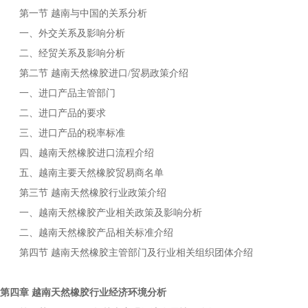
第一节
与中国的关系分析
越南
一、外交关系及影响分析
二、经贸关系及影响分析
第二节
进口
贸易政策介绍
越南天然橡胶
/
一、进口产品主管部门
二、进口产品的要求
三、进口产品的税率标准
四、
进口流程介绍
越南天然橡胶
五、
主要
贸易商名单
越南
天然橡胶
第三节
行业政策介绍
越南天然橡胶
一、
产业相关政策及影响分析
越南天然橡胶
二、
产品相关标准介绍
越南天然橡胶
第四节
主管部门及行业相关组织团体介绍
越南天然橡胶
第四章
行业经济环境分析
越南天然橡胶