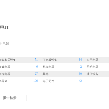
电IT
用电器
71
34
智能家居设备
可穿戴设备
家用电器
6
2
保健电器
整容电器
照明电器
27
80
制冷电器
其他
通信设备
106
42
半导体
电子元件
报告检索