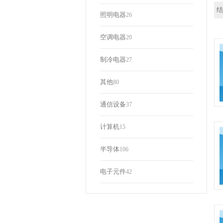
结
照明电器
26
空调电器
20
制冷电器
27
其他
80
通信设备
37
计算机
15
半导体
106
电子元件
42