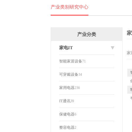
产业类别研究中心
家
产业分类
家电IT
家
智能家居设备
71
可穿戴设备
34
家用电器
236
IT通讯
39
保健电器
6
整容电器
2