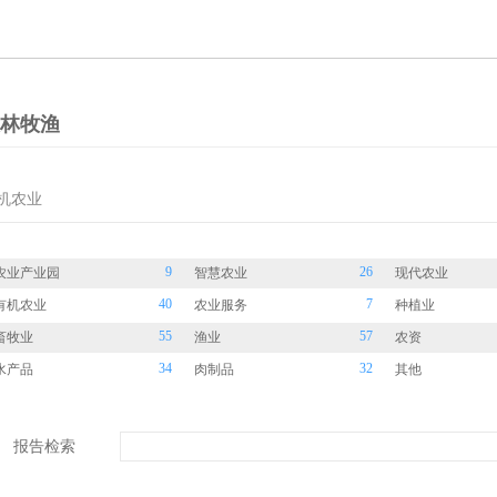
林牧渔
机农业
9
26
农业产业园
智慧农业
现代农业
40
7
有机农业
农业服务
种植业
55
57
畜牧业
渔业
农资
34
32
水产品
肉制品
其他
报告检索