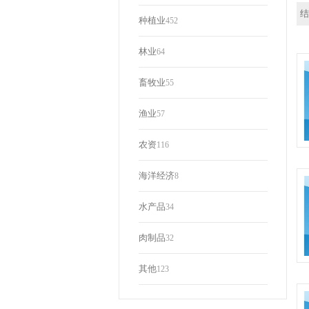
结
种植业
452
林业
64
畜牧业
55
渔业
57
农资
116
海洋经济
8
水产品
34
肉制品
32
其他
123