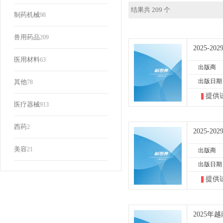
结果共 209 个
制药机械
98
兽用药品
209
2025-
医用材料
63
出版商
出版日期
其他
78
提供
医疗器械
913
西药
2
2025-
美容
21
出版商
出版日期
提供
2025