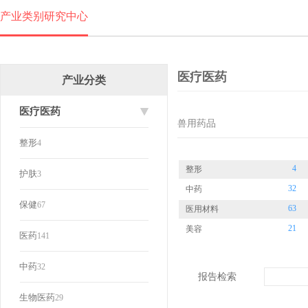
产业类别研究中心
医疗医药
产业分类
医疗医药
兽用药品
整形
4
4
整形
护肤
3
32
中药
保健
67
63
医用材料
21
美容
医药
141
中药
32
报告检索
生物医药
29