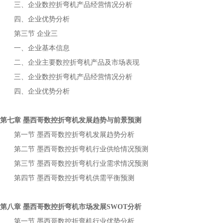
三、企业
产品经营情况分析
数控折弯机
四、企业优势分析
第三节
企业三
一、企业基本信息
二、企业主要
产品及市场表现
数控折弯机
三、企业
产品经营情况分析
数控折弯机
四、企业优势分析
第七章
发展趋势与前景预测
墨西哥数控折弯机
第一节
发展趋势分析
墨西哥数控折弯机
第二节
行业供给情况预测
墨西哥数控折弯机
第三节
行业需求情况预测
墨西哥数控折弯机
第四节
供需平衡预测
墨西哥数控折弯机
第八章
市场发展
分析
墨西哥数控折弯机
SWOT
第一节
行业优势分析
墨西哥数控折弯机