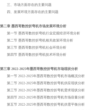
三、市场方面存在的主要问题
四、发展环境方面存在的主要问题
第二章
市场发展环境分析
墨西哥数控折弯机
第一节
行业宏观经济环境分析
墨西哥数控折弯机
第二节
相关政策环境分析
墨西哥数控折弯机
第三节
社会环境分析
墨西哥数控折弯机
第四节
技术环境分析
墨西哥数控折弯机
第三章
年
市场现状分析
2022-2025
墨西哥数控折弯机
第一节
年
市场概况分析
2022-2025
墨西哥数控折弯机
第二节
年
供应现状分析
2022-2025
墨西哥数控折弯机
第三节
年
需求现状分析
2022-2025
墨西哥数控折弯机
第四节
年
市场容量分析
2022-2025
墨西哥数控折弯机
第五节
年
供需平衡分析
2022-2025
墨西哥数控折弯机