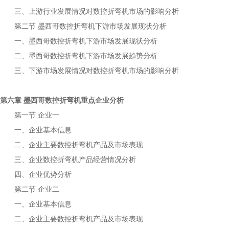
三、上游行业发展情况对
市场的影响分析
数控折弯机
第二节
下游市场发展现状分析
墨西哥数控折弯机
一、
下游市场发展现状分析
墨西哥数控折弯机
二、
下游市场发展趋势分析
墨西哥数控折弯机
三、下游市场发展情况对
市场的影响分析
数控折弯机
第六章
重点企业分析
墨西哥数控折弯机
第一节
企业一
一、企业基本信息
二、企业主要
产品及市场表现
数控折弯机
三、企业
产品经营情况分析
数控折弯机
四、企业优势分析
第二节
企业二
一、企业基本信息
二、企业主要
产品及市场表现
数控折弯机