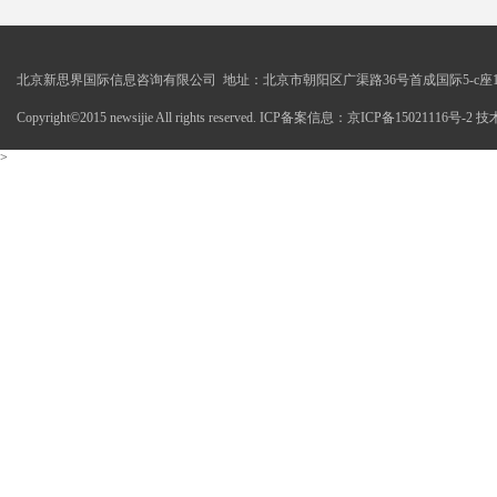
北京新思界国际信息咨询有限公司 地址：北京市朝阳区广渠路36号首成国际5-c座1
Copyright©2015 newsijie All rights reserved. ICP备案信息：京ICP备15021116号-
>