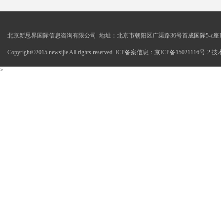
北京新思界国际信息咨询有限公司 地址：北京市朝阳区广渠路36号首成国际5-c座1
Copyright©2015 newsijie All rights reserved. ICP备案信息：京ICP备15021116号-
>