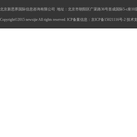
北京新思界国际信息咨询有限公司 地址：北京市朝阳区广渠路36号首成国际5-c座10
Copyright©2015 newsijie All rights reserved. ICP备案信息：京ICP备15021116号-2 